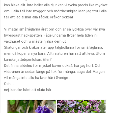
kan älska allt. Inte heller alla djur kan vi tycka precis lika mycket
om. I alla fall inte myggor och mördarsniglar. Men jag tror i alla
fall att jag älskar alla fåglar. Kråkor också!
Vi matar småfåglarna året om och är så lyckliga över vår nya
hyresgäst hackspetten. Fågelungarna flyger hela tiden in i
växthuset och vi måste hjälpa dem ut.
Skatungar och kråkor äter upp talgbollarna för småfåglarna,
men då köper vi nya bara. Allt i naturen har rätt att leva. Utom
kanske jättebjörnlokan. Eller?
Det finns alldeles för mycket bäver också, har jag hört. Och
vildsvinen är sedan länge på tok för många, sägs det. Vargen
vill många inte alls ha kvar här i Sverige ...
Och ...
nej, kanske bäst att sluta här.