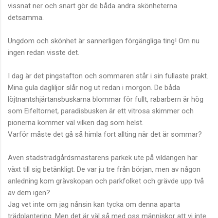
vissnat ner och snart gör de båda andra skönheterna
detsamma.
Ungdom och skönhet är sannerligen förgängliga ting! Om nu
ingen redan visste det.
I dag är det pingstafton och sommaren står i sin fullaste prakt.
Mina gula dagliljor slår nog ut redan i morgon. De båda
löjtnantshjärtansbuskarna blommar för fullt, rabarbern är hög
som Eifeltornet, paradisbusken är ett vitrosa skimmer och
pionerna kommer väl vilken dag som helst.
Varför måste det gå så himla fort allting när det är sommar?
Även stadsträdgårdsmästarens parkek ute på vildängen har
växt till sig betänkligt. De var ju tre från början, men av någon
anledning kom grävskopan och parkfolket och grävde upp två
av dem igen?
Jag vet inte om jag nånsin kan tycka om denna aparta
trädplantering. Men det är väl så med oss människor att vi inte