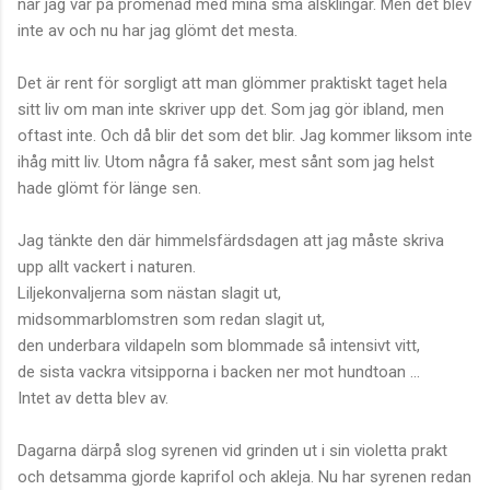
när jag var på promenad med mina små älsklingar. Men det blev
inte av och nu har jag glömt det mesta.
Det är rent för sorgligt att man glömmer praktiskt taget hela
sitt liv om man inte skriver upp det. Som jag gör ibland, men
oftast inte. Och då blir det som det blir. Jag kommer liksom inte
ihåg mitt liv. Utom några få saker, mest sånt som jag helst
hade glömt för länge sen.
Jag tänkte den där himmelsfärdsdagen att jag måste skriva
upp allt vackert i naturen.
Liljekonvaljerna som nästan slagit ut,
midsommarblomstren som redan slagit ut,
den underbara vildapeln som blommade så intensivt vitt,
de sista vackra vitsipporna i backen ner mot hundtoan ...
Intet av detta blev av.
Dagarna därpå slog syrenen vid grinden ut i sin violetta prakt
och detsamma gjorde kaprifol och akleja. Nu har syrenen redan