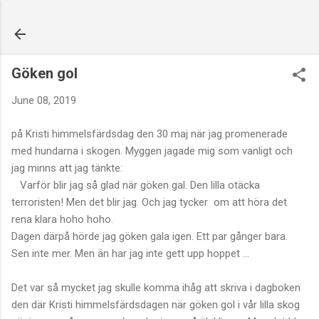
Skip to main content
Göken gol
June 08, 2019
på Kristi himmelsfärdsdag den 30 maj när jag promenerade
med hundarna i skogen. Myggen jagade mig som vanligt och
jag minns att jag tänkte:
Varför blir jag så glad när göken gal. Den lilla otäcka
terroristen! Men det blir jag. Och jag tycker om att höra det
rena klara hoho hoho.
Dagen därpå hörde jag göken gala igen. Ett par gånger bara.
Sen inte mer. Men än har jag inte gett upp hoppet ...
Det var så mycket jag skulle komma ihåg att skriva i dagboken
den där Kristi himmelsfärdsdagen när göken gol i vår lilla skog