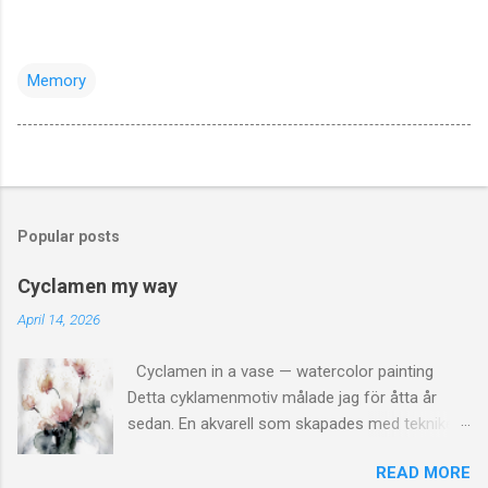
Memory
Popular posts
Cyclamen my way
April 14, 2026
Cyclamen in a vase — watercolor painting
Detta cyklamenmotiv målade jag för åtta år
sedan. En akvarell som skapades med tekniken
vått-i-vått . Den blev väldigt lyckad. Om jag får
READ MORE
säga det själv. Jag tycker fortfarande att det är