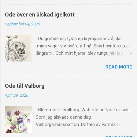
en av mina bästa akvareller. Hela målningen
lever sitt eget liv. Färgerna är endast lätt
Ode över en älskad igelkott
tuktade. Mycket vatten har runnit på detta
September 04, 2025
kvalitetspapper. När man låter akvarellfärger
flyta in i varandra kan det vara svårt att styra
Du gömde dig tyst i en krympande vrå, där
motivet åt det håll man vill. Ibland blir det lika
mina vägar var svåra att nå. Snart syntes du ej
vackert som en lerig regnpöl om våren. Denna
längre till. Och mitt hjärta blev tungt, när jag
gång vill jag stolt påstå att jag lyckats väl. Men,
insåg till slut, att ditt liv hade slocknat och flytt.
som med all konst, och det mesta annat, för
READ MORE
Hedgehog. Made with graphite pencils.
den delen, så är smaken olika. Därför säger jag
— Denna bukett med cyklamen är bara till er
som tycker om den 🥰
Ode till Valborg
April 29, 2026
Blommor till Valborg. Watercolor. Not for sale.
Som jag älskade denna dag.
Valborgsmässoafton. Doften av varmkorv med
senap. Värmen från brasan. Förväntan, som