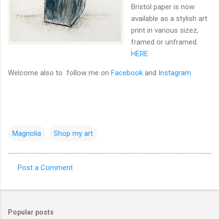
Bristol paper is now
available as a stylish art
print in various sizez,
framed or unframed.
HERE
Welcome also to follow me on
Facebook
and I
nstagram
Magnolia
Shop my art
Post a Comment
C
o
m
Popular posts
m